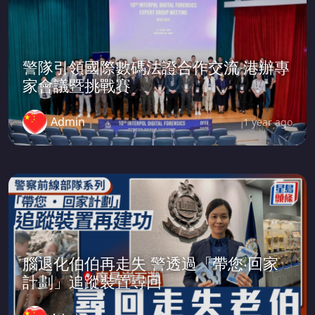
警隊引領國際數碼法證合作交流 港辦專
家會議暨挑戰賽
Admin
1 year ago
腦退化伯伯再走失 警透過「帶您‧回家
計劃」追蹤裝置尋回