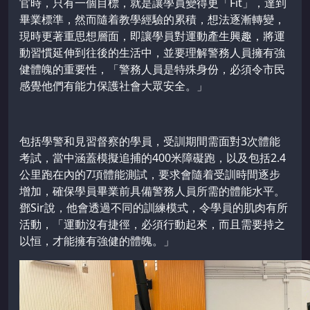
官時，只有一個目標，就是讓學員變得更「Fit」，達到
畢業標準，然而隨着教學經驗的累積，想法逐漸轉變，
現時更著重思想層面，即讓學員對運動產生興趣，將運
動習慣延伸到往後的生活中，並要理解警務人員擁有強
健體魄的重要性，「警務人員是特殊身份，必須令市民
感覺他們有能力保護社會大眾安全。」
包括學警和見習督察的學員，受訓期間需面對3次體能
考試，當中涵蓋模擬追捕的400米障礙跑，以及包括2.4
公里跑在內的7項體能測試，要求會隨着受訓時間逐步
增加，確保學員畢業前具備警務人員所需的體能水平。
鄧Sir說，他會透過不同的訓練模式，令學員的肌肉有所
活動，「運動沒有捷徑，必須行動起來，而且需要持之
以恒，才能擁有強健的體魄。」