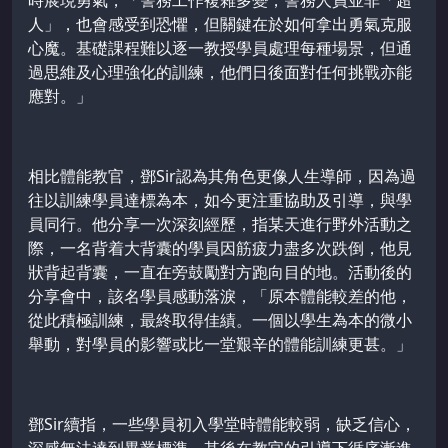
時展現勇氣，「警務工作複雜多變，警務人員並非「超
人」，也會感受到恐懼，但關鍵在於如何拿出勇氣克服
心魔。基礎課程難以逐一教授學員處理每種場景，但通
過思維及心理強化的訓練，他們日後面對任何挑戰亦能
應對。」
相比體能教官，鄧Sir認為其角色更像人生導師，因為過
往以訓練學員達標為本，如今更注重協助及引導，與學
員同行。他分享一次深刻經歷，指某天進行野外活動之
際，一名背着大背囊的學員因筋疲力盡多次跌倒，他見
狀背起背囊，一直在旁鼓勵對方跑向目的地。活動後的
分享會中，該名學員感動落淚，「原本體能較差的他，
從此積極訓練，最終取得佳績。一個以學生為本的微小
舉動，對學員的影響或比一堂艱辛的體能訓練更甚。」
鄧Sir續指，一些學員初入學堂時體能較弱，缺乏信心，