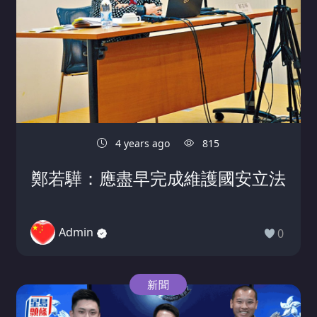
4 years ago
815
鄭若驊：應盡早完成維護國安立法
Admin
0
新聞