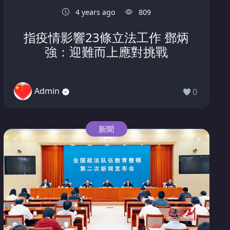
4 years ago
809
指疫情影響23條立法工作 鄧炳
強：迎難而上應對挑戰
Admin
0
新聞