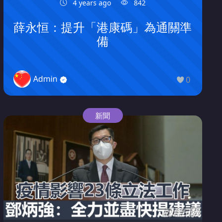
4 years ago
842
薛永恒：提升「港康碼」為通關準
備
Admin
0
新聞