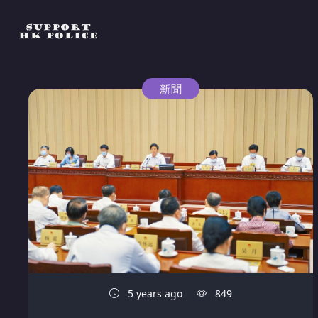
新聞
5 years ago
849