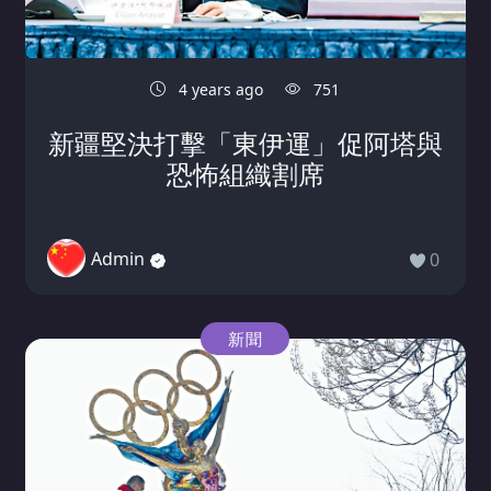
4 years ago
751
新疆堅決打擊「東伊運」促阿塔與
恐怖組織割席
Admin
0
新聞