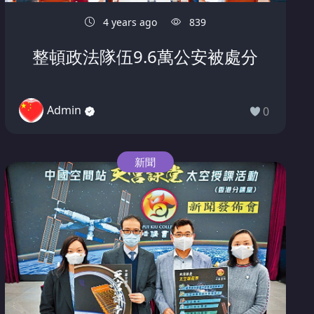
4 years ago
839
整頓政法隊伍9.6萬公安被處分
Admin
0
新聞