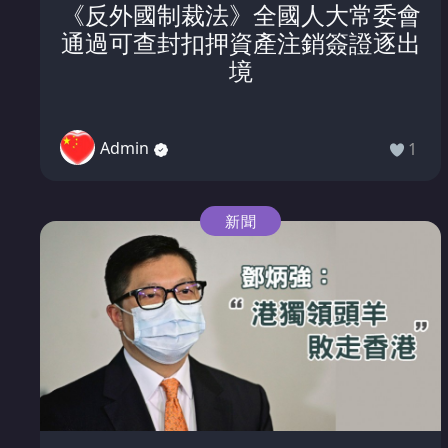
《反外國制裁法》全國人大常委會
通過可查封扣押資產注銷簽證逐出
境
Admin
1
新聞