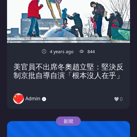
4 years ago
844
美官員不出席冬奧趙立堅：堅決反
制京批自導自演「根本沒人在乎」
Admin
0
新聞