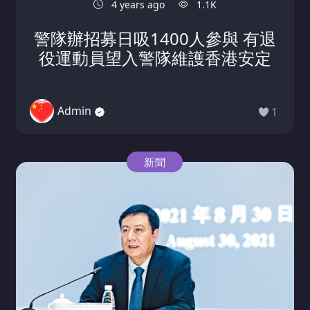
4 years ago
1.1K
警隊辦招募日吸1400人參與 有退
役運動員望入警隊維護香港安定
Admin
1
新聞