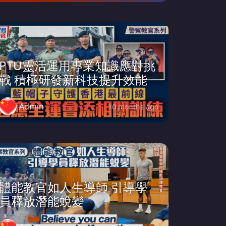
PTU靈活運用專業知識應對挑
戰 積極研發新科技提升效能
Admin
10 months ago
體能教官如人生導師 引導學
員釋放潛能蛻變