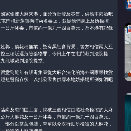
外國家偷運大麻來港，並分拆批發及零售，供應本港酒吧
分別在屯門和新蒲崗拘捕兩名毒販，並從他們身上及所操控
及一公斤冰毒，市值約一億九千四百萬元，為本港有記錄
歲姓郭，俱報稱無業，疑有黑社會背景，警方相信兩人互
暫控三項販運危險藥物罪，今日上午在屯門裁判法院提
在九龍城裁判法院提堂。
方留意到近年有販毒集團從大麻合法化的海外國家尋找貨
，經短暫儲存後，以批發零售供應本地娛樂場所例如酒吧
新蒲崗及屯門區工廈，搗破三個相信由黑社會操控的大麻
五公斤大麻花及一公斤冰毒，市值約一億九千四百萬元。
高，部分以茶葉包裝，單單以今次行動所檢獲的大麻花，
七月檢獲的大麻花總量。