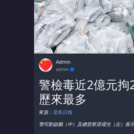
Admin
admin
警檢毒近2億元拘
歷來最多
來源：
星島日報
警司劉啟鵬（中）及總督察湛燿光（左）展