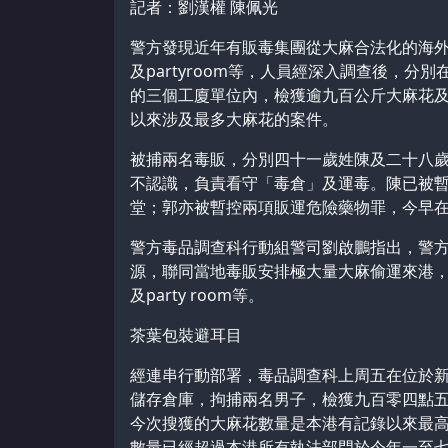
記者：劉漢權 陳佩光
警方發現近年有販毒集團從大麻合法化的海
及partyroom等，人員經深入調查後，
的三個工廈單位內，檢獲逾九百公斤大麻花
以來涉及最多大麻花的案件。
被捕兩名毒販，分別四十一歲姓陳及二十八
不認識，負責看守「毒倉」及運毒。陳已被
堂；郭亦被暫控兩項販運危險藥物罪，今早
警方毒品調查科行動組警司劉啟鵬指出，警
源，聯同當地毒販安排極大量大麻偷運來港
及party room等。
茶葉包裝避耳目
經連串行動部署，毒品調查科上周五在位於
儲存倉庫，拘捕兩名男子，檢獲九百零四點
今次搜獲的大麻花數量是本港有記錄以來最
數量已經超過本港所有執法部門於今年一至