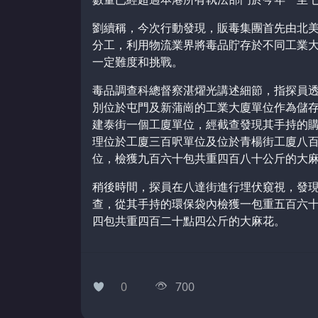
劉續稱，今次行動發現，販毒集團首先由北
分工，利用物流業界將毒品貯存於不同工業
一定難度和挑戰。
毒品調查科總督察湛燿光講述細節，指探員
別位於屯門及新蒲崗的工業大廈單位作為儲
建泰街一個工廈單位，經截查發現其手持的
理位於工廈三百呎單位及位於青楊街工廈八
位，檢獲九百六十包共重四百八十公斤的大
稍後時間，探員在八達街進行埋伏窺視，發
查，從其手持的環保袋內檢獲一包重五百六
四包共重四百二十點四公斤的大麻花。
0
700