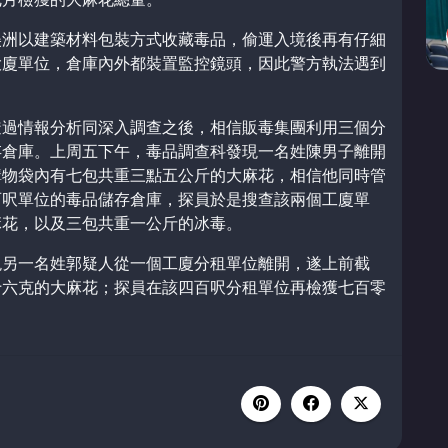
美洲以建築材料包裝方式收藏毒品，偷運入境後再有仔細
大廈單位，倉庫內外都裝置監控鏡頭，因此警方執法遇到
透過情報分析同深入調查之後，相信販毒集團利用三個分
存倉庫。上周五下午，毒品調查科發現一名姓陳男子離開
購物袋內有七包共重三點五公斤的大麻花，相信他同時管
百呎單位的毒品儲存倉庫，探員於是搜查該兩個工廈單
麻花，以及三包共重一公斤的冰毒。
現另一名姓郭疑人從一個工廈分租單位離開，遂上前截
十六克的大麻花；探員在該四百呎分租單位再檢獲七百零