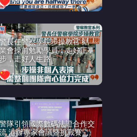
Admin
11 months ago
警長任警察學院步操教官 結
業會操前勉勵學員：走好正
步，走好人生路
Admin
11 months ago
警隊引領國際數碼法證合作交
流 港辦專家會議暨挑戰賽