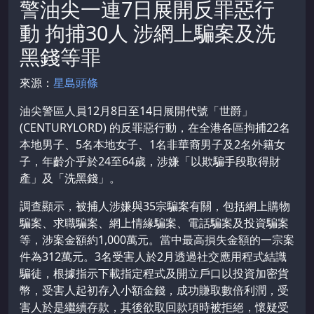
警油尖一連7日展開反罪惡行
動 拘捕30人 涉網上騙案及洗
黑錢等罪
來源：
星島頭條
油尖警區人員12月8日至14日展開代號「世爵」
(CENTURYLORD) 的反罪惡行動，在全港各區拘捕22名
本地男子、5名本地女子、1名非華裔男子及2名外籍女
子，年齡介乎於24至64歲，涉嫌「以欺騙手段取得財
產」及「洗黑錢」。
調查顯示，被捕人涉嫌與35宗騙案有關，包括網上購物
騙案、求職騙案、網上情緣騙案、電話騙案及投資騙案
等，涉案金額約1,000萬元。當中最高損失金額的一宗案
件為312萬元。3名受害人於2月透過社交應用程式結識
騙徒，根據指示下載指定程式及開立戶口以投資加密貨
幣，受害人起初存入小額金錢，成功賺取數倍利潤，受
害人於是繼續存款，其後欲取回款項時被拒絕，懷疑受