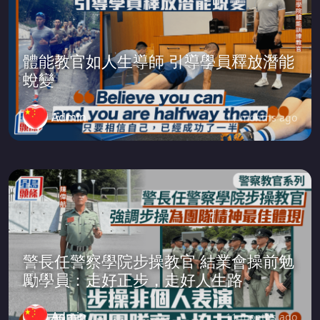
體能教官如人生導師 引導學員釋放潛能
蛻變
Admin
11 months ago
警長任警察學院步操教官 結業會操前勉
勵學員：走好正步，走好人生路
Admin
11 months ago