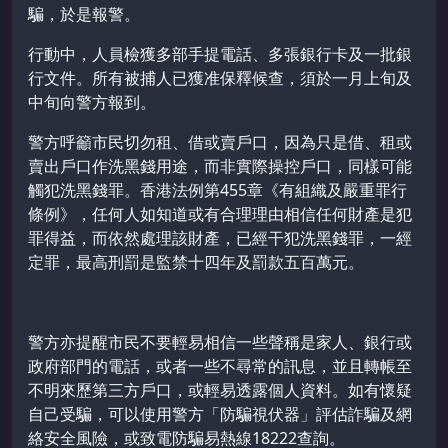
騙，於是報警。
行動中，人員檢獲多部手提電話、多張銀行卡及一批銀
行文件。所有被捕人已獲准保釋候查，須於一月上旬及
中旬向警方報到。
警方呼籲市民切勿租、借或賣戶口，因為只是借、租或
賣出戶口作洗黑錢用途，而非實際操控戶口，同樣可能
觸犯洗黑錢罪。香港法例第455章《有組織及嚴重罪行
條例》，任何人如知道或有合理理由相信任何財產是犯
罪得益，而依然處理該財產，已經干犯洗黑錢罪，一經
定罪，最高刑罰是監禁十四年及罰款五百萬元。
警方亦提醒市民不要輕易相信一些聲稱是家人、銀行或
政府部門的電話，或者一些不尋常的訊息，並且轉帳至
不明來歷第三方戶口，或輕易透露個人資料。如有懷疑
自己受騙，可以使用警方「防騙視伏器」評估詐騙及網
絡安全風險，或致電防騙易熱線18222查詢。