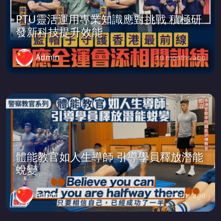
PTU靈活運用專業知識應對挑戰 積極研
發新科技提升效能
Admin
10 months ago
體能教官如人生導師 引導學員釋放潛能
蛻變
Admin
11 months ago