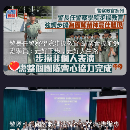
警長任警察學院步操教官 結業會操前勉
勵學員：走好正步，走好人生路
Admin
11 months ago
警隊引領國際數碼法證合作交流 港辦專