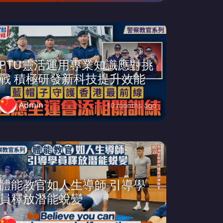
PTU靈活運用專業知識應對挑
戰 積極研發新科技提升效能
Admin
10 months ago
體能教官如人生導師 引導學
員釋放潛能蛻變