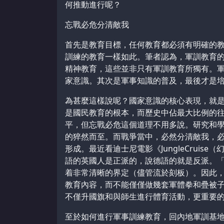
何推動進行呢？
忘戰必危分清敵我
首先是教育目標，任何教育都必須有明確的
訓練的教育一樣如此。筆者認為，軍訓教育
精神教育，這些並非只有軍訓教育所獨有。
家意識。其次是軍事知識的普及，最後才是
為甚麼這樣說呢？國家意識的核心表現，就
是國民教育的根本，而歷史中佔最大比例的
平，但忘戰必危這個道理不用多說。研究和
的猝然而至。而戰爭當中，必然分清敵我，
形成。最近看迪士尼電影《JungleCrui
語的英國人是正派的，說德語的就是反派。
着非常清晰的界定（儘管流於刻板）。因此
教育內容，而不能僅僅做幾套軍體拳和疊被
不僅升國旗和與師生進行體育活動，更重要
至於如何進行軍事訓練教育，回內地軍訓基