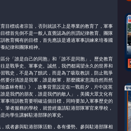
教育目標或者宗旨，否則就談不上是專業的教育了，軍事
的目標首先倒不是一般人直覺認為的所謂紀律教育、團隊
軍訓教育獨有的目標，首先應該是通過軍事訓練來培養國
培養紀律和團隊精神。
是區分「誰是自己的同胞」和「誰不是同胞」。歷史教育
往往是戰爭史、軍事史。誠然，我們都渴望永久的世界和
學習戰史，不是為了黷武，而是為了吸取教訓，防止戰爭
必然要分清誰是我軍，誰是敵軍，那麼國家意識自然而然
se（幻險森林奇航）》，故事背景設定在一戰前夕，片中說英
「誰是我們的朋友，誰是我們的敵人」，美國大眾文化有
，軍事培訓教育要明確這個目標，同時要加入軍事歷史的
子。筆者服務的學校，就曾經邀請駐港部隊軍官來學校，
的是向學生講解駐港部隊的軍史。
地，或者參與駐港部隊活動，各有優勢。參與駐港部隊相