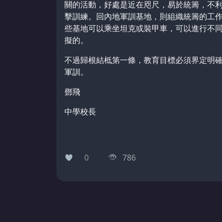
關的活動，好處是近在咫尺，易於統籌，不
擊訓練。回內地軍訓基地，則組織統籌的工
些基地可以乘坐坦克或裝甲車，可以進行不同地
擬的。
不過歸根結柢第一條，教育目標必須界定明
軍訓。
鄧飛
中學校長
0
786