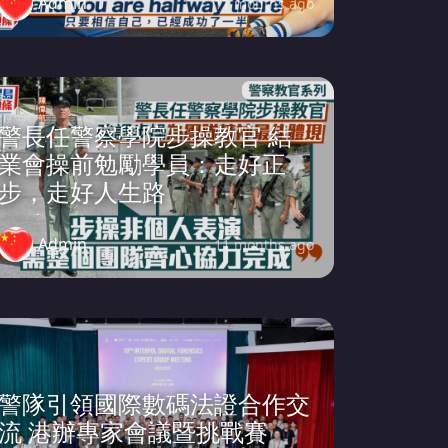
Admin
11 months ago
警長任警察學院步操教官 結
業會操前勉勵學員：走好正
步，走好人生路
Admin
11 months ago
警隊引領國際數碼法證合作交
流 港辦專家會議暨挑戰賽